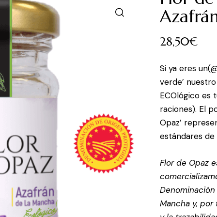
Azafrá
28,50
€
Si ya eres un(
verde’ nuestro
ECOlógico es 
raciones). El 
Opaz’ represen
estándares de 
Flor de Opaz e
comercializamo
Denominación 
Mancha y, por 