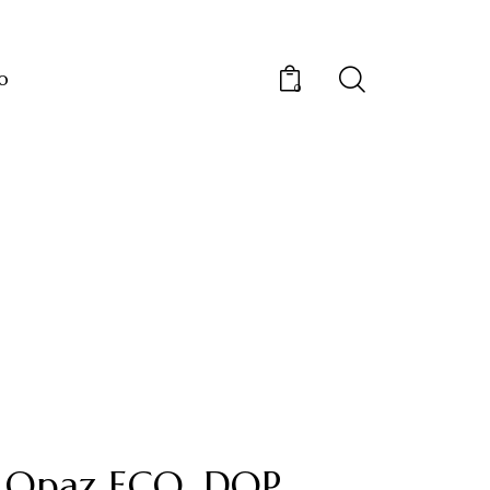
o
0
e Opaz ECO, DOP