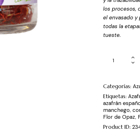
y la trazabili
los procesos, 
el envasado y
todas la etapa
tueste.
Categorías:
Az
Etiquetas:
Azaf
azafrán españo
manchego
,
co
Flor de Opaz
,
Product ID:
23