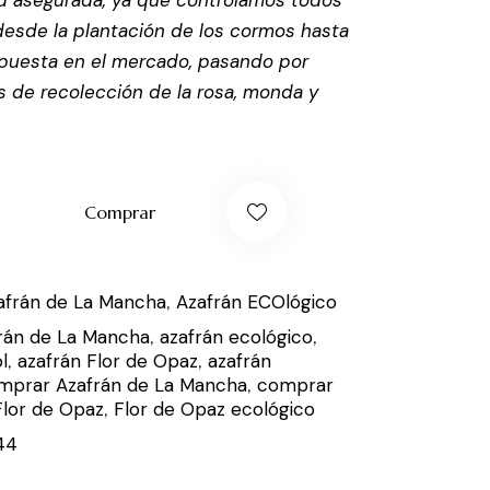
dad asegurada, ya que controlamos todos
desde la plantación de los cormos hasta
 puesta en el mercado, pasando por
s de recolección de la rosa, monda y
Comprar
afrán de La Mancha
,
Azafrán ECOlógico
rán de La Mancha
,
azafrán ecológico
,
l
,
azafrán Flor de Opaz
,
azafrán
mprar Azafrán de La Mancha
,
comprar
Flor de Opaz
,
Flor de Opaz ecológico
44